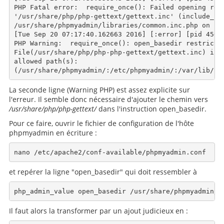
PHP Fatal error:  require_once(): Failed opening requ
'/usr/share/php/php-gettext/gettext.inc' (include_pat
/usr/share/phpmyadmin/libraries/common.inc.php on lin
[Tue Sep 20 07:17:40.162663 2016] [:error] [pid 4505]
PHP Warning:  require_once(): open_basedir restrictio
File(/usr/share/php/php-php-gettext/gettext.inc) is n
allowed path(s):

La seconde ligne (Warning PHP) est assez explicite sur
l'erreur. Il semble donc nécessaire d'ajouter le chemin vers
/usr/share/php/php-gettext/
dans l'instruction open_basedir.
Pour ce faire, ouvrir le fichier de configuration de l'hôte
phpmyadmin en écriture :
et repérer la ligne "open_basedir" qui doit ressembler à
Il faut alors la transformer par un ajout judicieux en :