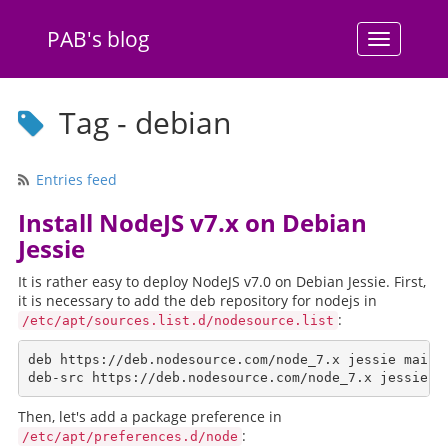
PAB's blog
Menu
Tag - debian
Entries feed
Install NodeJS v7.x on Debian
Jessie
It is rather easy to deploy NodeJS v7.0 on Debian Jessie. First,
it is necessary to add the deb repository for nodejs in
:
/etc/apt/sources.list.d/nodesource.list
deb https://deb.nodesource.com/node_7.x jessie main

Then, let's add a package preference in
:
/etc/apt/preferences.d/node