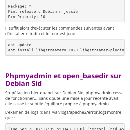
Package: *

Pin: release o=Debian,n=jessie

Il suffit alors d'exécuter les commandes suivantes avant
d'installer rstudio et le tour est joué :
apt update

Phpmyadmin et open_basedir sur
Debian Sid
Stupéfaction hier quand, sur Debian Sid, phpmyadmin cessa
de fonctionner... Sans doute une mise à jour récente avait-
elle cassé le subtile équilibre propice à phpmyadmin.
L'examen de logs (dans /var/logs/apache2/error.log) montre
que :
[Tue Sep 20 07:17:39.550343 2016] [:error] [pid 4509]