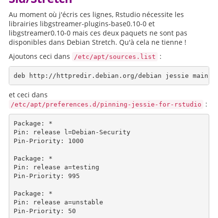
Au moment où j'écris ces lignes, Rstudio nécessite les
librairies libgstreamer-plugins-base0.10-0 et
libgstreamer0.10-0 mais ces deux paquets ne sont pas
disponibles dans Debian Stretch. Qu'à cela ne tienne !
Ajoutons ceci dans
:
/etc/apt/sources.list
et ceci dans
:
/etc/apt/preferences.d/pinning-jessie-for-rstudio
Package: *

Pin: release l=Debian-Security

Pin-Priority: 1000

Package: *

Pin: release a=testing

Pin-Priority: 995

Package: *

Pin: release a=unstable

Pin-Priority: 50
