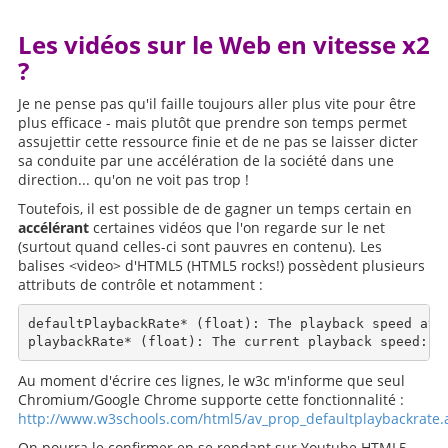
Les vidéos sur le Web en vitesse x2
?
Je ne pense pas qu'il faille toujours aller plus vite pour être
plus efficace - mais plutôt que prendre son temps permet
assujettir cette ressource finie et de ne pas se laisser dicter
sa conduite par une accélération de la société dans une
direction... qu'on ne voit pas trop !
Toutefois, il est possible de de gagner un temps certain en
accélérant
certaines vidéos que l'on regarde sur le net
(surtout quand celles-ci sont pauvres en contenu). Les
balises <video> d'HTML5 (HTML5 rocks!) possèdent plusieurs
attributs de contrôle et notamment :
defaultPlaybackRate* (float): The playback speed at w
Au moment d'écrire ces lignes, le w3c m'informe que seul
Chromium/Google Chrome supporte cette fonctionnalité :
http://www.w3schools.com/html5/av_prop_defaultplaybackrate.
On pourra le confirmer en se rendant sur Youtube HTML5