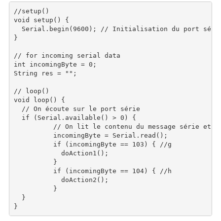
//setup()

void setup() {

  Serial.begin(9600); // Initialisation du port série
}

// for incoming serial data

int incomingByte = 0;

String res = "";

// loop()

void loop() {

  // On écoute sur le port série

  if (Serial.available() > 0) {

          // On lit le contenu du message série et s
          incomingByte = Serial.read(); 

          if (incomingByte == 103) { //g

            doAction1();

          }

          if (incomingByte == 104) { //h

            doAction2();

          }

  }
