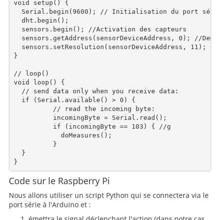
void setup() {

  Serial.begin(9600); // Initialisation du port série
  dht.begin();

  sensors.begin(); //Activation des capteurs

  sensors.getAddress(sensorDeviceAddress, 0); //Deman
  sensors.setResolution(sensorDeviceAddress, 11); //R
}

// loop()

void loop() {

  // send data only when you receive data:

  if (Serial.available() > 0) {

          // read the incoming byte:

          incomingByte = Serial.read();

          if (incomingByte == 103) { //g

            doMeasures();

          }

  }

Code sur le Raspberry Pi
Nous allons utiliser un script Python qui se connectera via le
port série à l'Arduino et :
émettra le signal déclenchant l'action (dans notre cas