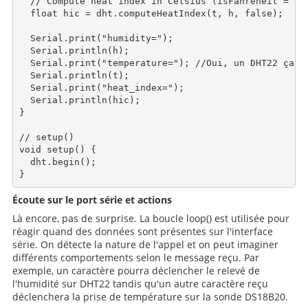
  // Compute heat index in Celsius (isFahreheit = fal
  float hic = dht.computeHeatIndex(t, h, false);

  Serial.print("humidity=");

  Serial.println(h);

  Serial.print("temperature="); //Oui, un DHT22 ça me
  Serial.println(t);

  Serial.print("heat_index=");

  Serial.println(hic);

}

// setup()

void setup() {

  dht.begin();

Écoute sur le port série et actions
Là encore, pas de surprise. La boucle loop() est utilisée pour
réagir quand des données sont présentes sur l'interface
série. On détecte la nature de l'appel et on peut imaginer
différents comportements selon le message reçu. Par
exemple, un caractère pourra déclencher le relevé de
l'humidité sur DHT22 tandis qu'un autre caractère reçu
déclenchera la prise de température sur la sonde DS18B20.