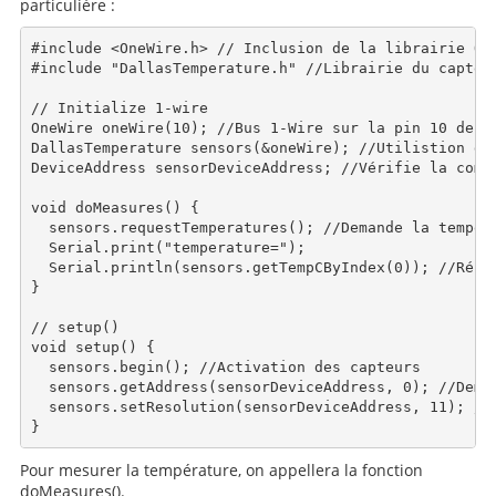
particulière :
#include <OneWire.h> // Inclusion de la librairie One
#include "DallasTemperature.h" //Librairie du capteur
// Initialize 1-wire

OneWire oneWire(10); //Bus 1-Wire sur la pin 10 de l'
DallasTemperature sensors(&oneWire); //Utilistion du 
DeviceAddress sensorDeviceAddress; //Vérifie la compa
void doMeasures() {

  sensors.requestTemperatures(); //Demande la tempéra
  Serial.print("temperature=");

  Serial.println(sensors.getTempCByIndex(0)); //Récu
}

// setup()

void setup() {

  sensors.begin(); //Activation des capteurs

  sensors.getAddress(sensorDeviceAddress, 0); //Deman
  sensors.setResolution(sensorDeviceAddress, 11); //R
Pour mesurer la température, on appellera la fonction
doMeasures().