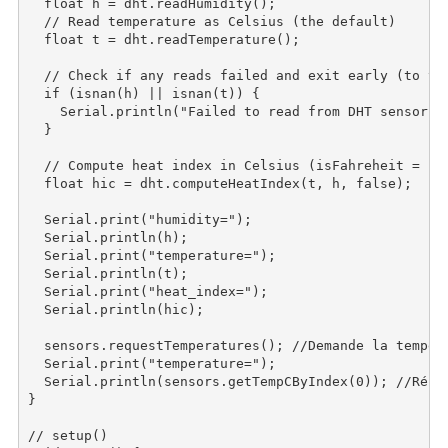
  float h = dht.readHumidity();

  // Read temperature as Celsius (the default)

  float t = dht.readTemperature();

  // Check if any reads failed and exit early (to try
  if (isnan(h) || isnan(t)) {

    Serial.println("Failed to read from DHT sensor!")
  }

  // Compute heat index in Celsius (isFahreheit = fal
  float hic = dht.computeHeatIndex(t, h, false);

  Serial.print("humidity=");

  Serial.println(h);

  Serial.print("temperature=");

  Serial.println(t);

  Serial.print("heat_index=");

  Serial.println(hic);

  sensors.requestTemperatures(); //Demande la tempéra
  Serial.print("temperature=");

  Serial.println(sensors.getTempCByIndex(0)); //Récu
}

// setup()
