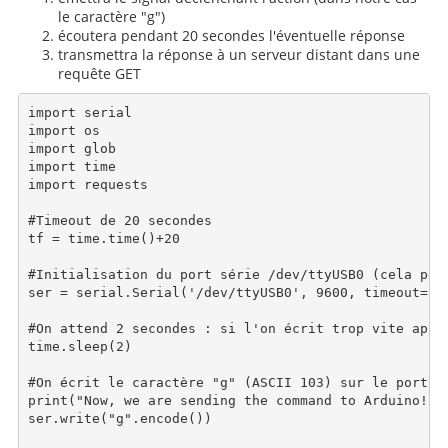
le caractère "g")
écoutera pendant 20 secondes l'éventuelle réponse
transmettra la réponse à un serveur distant dans une
requête GET
import serial

import os

import glob

import time

import requests

#Timeout de 20 secondes

tf = time.time()+20

#Initialisation du port série /dev/ttyUSB0 (cela peu
ser = serial.Serial('/dev/ttyUSB0', 9600, timeout=1)

#On attend 2 secondes : si l'on écrit trop vite aprè
time.sleep(2)

#On écrit le caractère "g" (ASCII 103) sur le port sé
print("Now, we are sending the command to Arduino!")

ser.write("g".encode())
