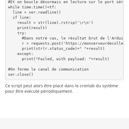
#Et on boucle désormais en lecture sur le port série

while time.time()<tf:

  line = ser.readline()

  if line:

    result = str(line).rstrip('\r\n')

    print(result)

    try:

      #Dans notre cas, le résultat brut de l'Arduino
      r = requests.post('https://monserveurdecollecte
      print(str(r.status_code)+" "+result)

    except:

      print("Failed, with payload: "+result)

#On ferme le canal de communication

Ce script peut alors être placé dans le crontab du système
pour être exécuté périodiquement.