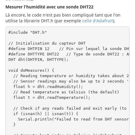
Mesurer l'humidité avec une sonde DHT22
Là encore, le code n'est pas bien compliqué tant que l'on
utilise la librairie DHT.h (par exemple
celle d'Adafruit
).
#include "DHT.h"

// Initialisation du capteur DHT

#define DHTPIN 12    // Pin sur lequel la sonde DHT 2
#define DHTTYPE DHT22   // Type de sonde DHT22 : AM23
DHT dht(DHTPIN, DHTTYPE);

void doMeasures() {

  // Reading temperature or humidity takes about 250 
  // Sensor readings may also be up to 2 seconds 'old
  float h = dht.readHumidity();

  // Read temperature as Celsius (the default)

  float t = dht.readTemperature();

  // Check if any reads failed and exit early (to try
  if (isnan(h) || isnan(t)) {

    Serial.println("Failed to read from DHT sensor!")
  }
