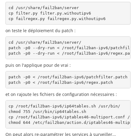
cd /usr/share/fail2ban/server

cp filter.py filter.py.withoutipv6

on teste le déploiement du patch :
cd /usr/share/fail2ban/server/

patch -p0 --dry-run < /root/fail2ban-ipv6/patchfilter
puis on l'applique pour de vrai :
patch -p0 < /root/fail2ban-ipv6/patchfilter.patch

et on rajoute les fichiers de configuration nécessaires :
cp /root/fail2ban-ipv6/ip64tables.sh /usr/bin/

chmod 755 /usr/bin/ip64tables.sh

cp /root/fail2ban-ipv6/iptables46-multiport.conf /etc
On peut alors re-paramétrer les services à surveiller...