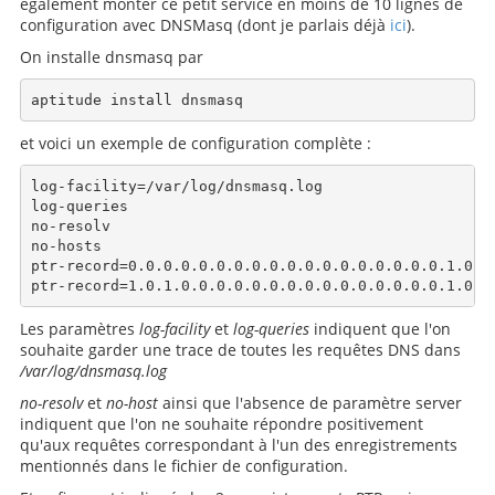
également monter ce petit service en moins de 10 lignes de
configuration avec DNSMasq (dont je parlais déjà
ici
).
On installe dnsmasq par
et voici un exemple de configuration complète :
log-facility=/var/log/dnsmasq.log

log-queries

no-resolv

no-hosts

ptr-record=0.0.0.0.0.0.0.0.0.0.0.0.0.0.0.0.0.0.1.0.h
Les paramètres
log-facility
et
log-queries
indiquent que l'on
souhaite garder une trace de toutes les requêtes DNS dans
/var/log/dnsmasq.log
no-resolv
et
no-host
ainsi que l'absence de paramètre server
indiquent que l'on ne souhaite répondre positivement
qu'aux requêtes correspondant à l'un des enregistrements
mentionnés dans le fichier de configuration.