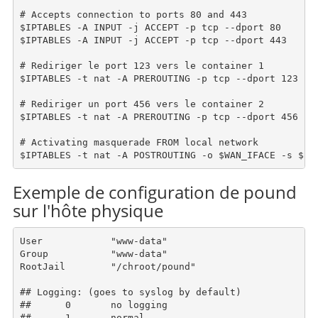
# Accepts connection to ports 80 and 443

$IPTABLES -A INPUT -j ACCEPT -p tcp --dport 80

$IPTABLES -A INPUT -j ACCEPT -p tcp --dport 443

# Rediriger le port 123 vers le container 1

$IPTABLES -t nat -A PREROUTING -p tcp --dport 123 -d
# Rediriger un port 456 vers le container 2

$IPTABLES -t nat -A PREROUTING -p tcp --dport 456 -d
# Activating masquerade FROM local network

Exemple de configuration de pound
sur l'hôte physique
User		"www-data"

Group		"www-data"

RootJail	"/chroot/pound"

## Logging: (goes to syslog by default)

##	0	no logging

##	1	normal
