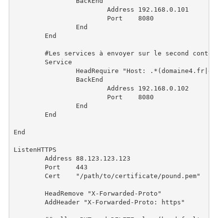
		BackEnd

			Address	192.168.0.101

			Port	8080

		End

	End

        #Les services à envoyer sur le second contene
        Service

                HeadRequire "Host: .*(domaine4.fr|dom
                BackEnd

                        Address 192.168.0.102

                        Port    8080

                End

        End

End

ListenHTTPS

        Address 88.123.123.123

        Port    443

	Cert    "/path/to/certificate/pound.pem"

	HeadRemove "X-Forwarded-Proto"

        AddHeader "X-Forwarded-Proto: https"
