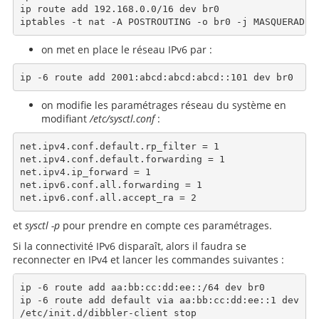
ip route add 192.168.0.0/16 dev br0

on met en place le réseau IPv6 par :
on modifie les paramétrages réseau du système en
modifiant
/etc/sysctl.conf
:
net.ipv4.conf.default.rp_filter = 1

net.ipv4.conf.default.forwarding = 1

net.ipv4.ip_forward = 1

net.ipv6.conf.all.forwarding = 1

et
sysctl -p
pour prendre en compte ces paramétrages.
Si la connectivité IPv6 disparaît, alors il faudra se
reconnecter en IPv4 et lancer les commandes suivantes :
ip -6 route add aa:bb:cc:dd:ee::/64 dev br0

ip -6 route add default via aa:bb:cc:dd:ee::1 dev br0
/etc/init.d/dibbler-client stop
