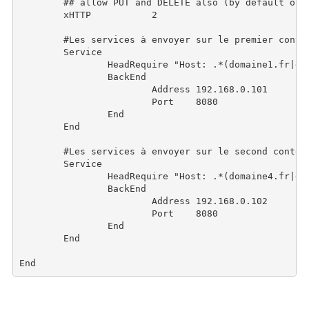
        ## allow PUT and DELETE also (by default only
        xHTTP           2

        #Les services à envoyer sur le premier conten
	Service

		HeadRequire "Host: .*(domaine1.fr|domaine2.fr|domaine3.fr).*"

		BackEnd

			Address	192.168.0.101

			Port	8080

		End

	End

        #Les services à envoyer sur le second contene
        Service

                HeadRequire "Host: .*(domaine4.fr|dom
                BackEnd

                        Address 192.168.0.102

                        Port    8080

                End

        End
