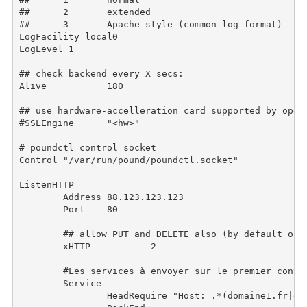
##	2	extended

##	3	Apache-style (common log format)

LogFacility local0

LogLevel 1

## check backend every X secs:

Alive		180

## use hardware-accelleration card supported by opens
#SSLEngine	"<hw>"

# poundctl control socket

Control "/var/run/pound/poundctl.socket"

ListenHTTP

	Address 88.123.123.123

	Port	80

	## allow PUT and DELETE also (by default only GET, POST and HEAD)?:

	xHTTP		2

        #Les services à envoyer sur le premier conten
	Service

		HeadRequire "Host: .*(domaine1.fr|domaine2.fr|domaine3.fr).*"
