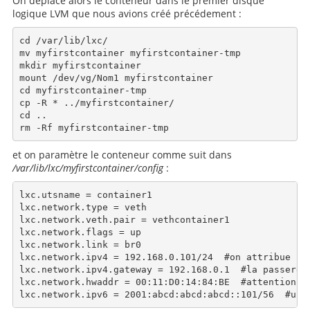
On déplace alors le conteneur dans le premier disque
logique LVM que nous avions créé précédement :
cd /var/lib/lxc/

mv myfirstcontainer myfirstcontainer-tmp

mkdir myfirstcontainer

mount /dev/vg/Nom1 myfirstcontainer

cd myfirstcontainer-tmp

cp -R * ../myfirstcontainer/

cd ..

et on paramètre le conteneur comme suit dans
/var/lib/lxc/myfirstcontainer/config
:
lxc.utsname = container1

lxc.network.type = veth

lxc.network.veth.pair = vethcontainer1

lxc.network.flags = up

lxc.network.link = br0

lxc.network.ipv4 = 192.168.0.101/24  #on attribue une
lxc.network.ipv4.gateway = 192.168.0.1  #la passerel
lxc.network.hwaddr = 00:11:D0:14:84:BE  #attention, 