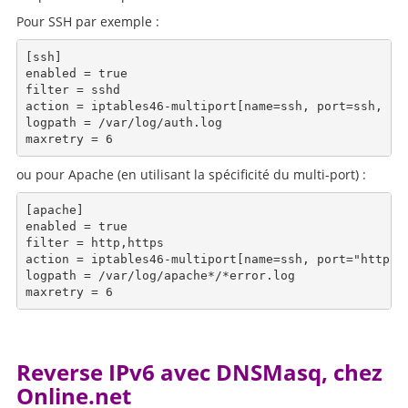
Pour SSH par exemple :
[ssh]

enabled = true

filter = sshd

action = iptables46-multiport[name=ssh, port=ssh, pro
logpath = /var/log/auth.log

ou pour Apache (en utilisant la spécificité du multi-port) :
[apache]

enabled = true

filter = http,https

action = iptables46-multiport[name=ssh, port="http,ht
logpath = /var/log/apache*/*error.log

Reverse IPv6 avec DNSMasq, chez
Online.net