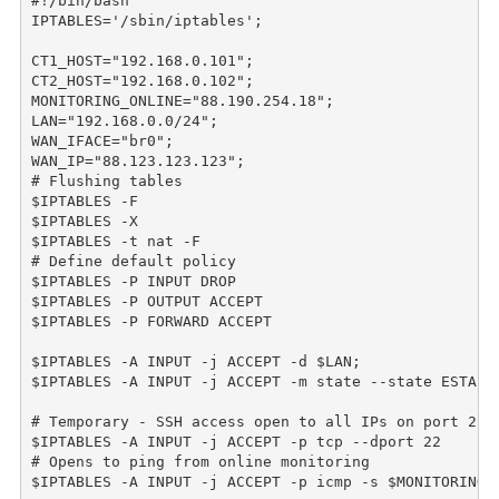
#!/bin/bash

IPTABLES='/sbin/iptables';

CT1_HOST="192.168.0.101";

CT2_HOST="192.168.0.102";

MONITORING_ONLINE="88.190.254.18";

LAN="192.168.0.0/24";

WAN_IFACE="br0";

WAN_IP="88.123.123.123";

# Flushing tables

$IPTABLES -F

$IPTABLES -X

$IPTABLES -t nat -F

# Define default policy

$IPTABLES -P INPUT DROP

$IPTABLES -P OUTPUT ACCEPT

$IPTABLES -P FORWARD ACCEPT

$IPTABLES -A INPUT -j ACCEPT -d $LAN;

$IPTABLES -A INPUT -j ACCEPT -m state --state ESTABLI
# Temporary - SSH access open to all IPs on port 22 b
$IPTABLES -A INPUT -j ACCEPT -p tcp --dport 22

# Opens to ping from online monitoring

$IPTABLES -A INPUT -j ACCEPT -p icmp -s $MONITORING_O