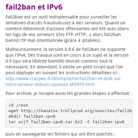
fail2ban et IPv6
Fail2ban est un outil indispensable pour surveiller les
tentatives d'accès frauduleuses à des serveurs. Quand un
nombre déterminé d'actions offensantes ont été vues (dans
les logs de vos serveurs SSH, FTP, HTTP...), alors fail2ban
bannit l'IP mal intentionnée (grâce à iptables).
Malheureusment, la version 0.8.6 de fail2ban ne supporte
que l'IPv4. Des travaux sont en cours à ce sujet et la version
0.9 (qui sera libérée bientôt) devrait contenir tout le
nécessaire. En attendant, il existe un petit script que l'on
peut déployer en suivant les instructions détaillées ici :
http://www.crazyws.fr/dev/systeme/fail2ban-et-ipv6-sur-
votre-serveur-debian-squeeze-MG970.html
Pour archive, je recopie aussi les grandes étapes à effectuer :
cd /root

wget http://thanatos.trollprod.org/sousites/fail2banv
mkdir fail2ban-ipv6

puis on sauvegarde les fichiers qui ont être patchés :