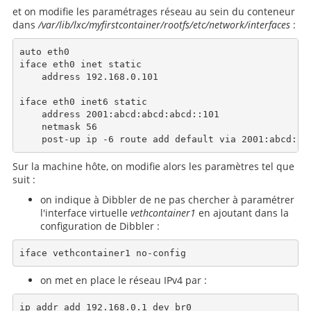
et on modifie les paramétrages réseau au sein du conteneur
dans
/var/lib/lxc/myfirstcontainer/rootfs/etc/network/interfaces
:
auto eth0

iface eth0 inet static

    address 192.168.0.101

iface eth0 inet6 static

    address 2001:abcd:abcd:abcd::101

    netmask 56

Sur la machine hôte, on modifie alors les paramètres tel que
suit :
on indique à Dibbler de ne pas chercher à paramétrer
l'interface virtuelle
vethcontainer1
en ajoutant dans la
configuration de Dibbler :
on met en place le réseau IPv4 par :
ip addr add 192.168.0.1 dev br0
