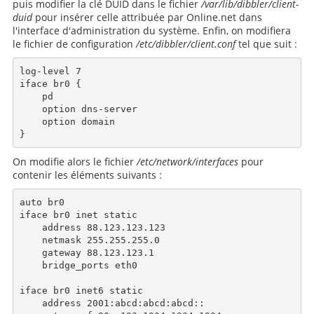
puis modifier la clé DUID dans le fichier
/var/lib/dibbler/client-
duid
pour insérer celle attribuée par Online.net dans
l'interface d'administration du système. Enfin, on modifiera
le fichier de configuration
/etc/dibbler/client.conf
tel que suit :
log-level 7

iface br0 {

    pd

    option dns-server

    option domain

On modifie alors le fichier
/etc/network/interfaces
pour
contenir les éléments suivants :
auto br0

iface br0 inet static

    address 88.123.123.123

    netmask 255.255.255.0

    gateway 88.123.123.1

    bridge_ports eth0

iface br0 inet6 static

    address 2001:abcd:abcd:abcd::
