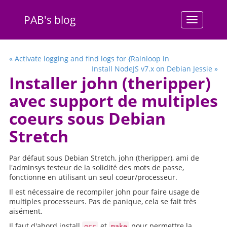
PAB's blog
Menu
« Activate logging and find logs for {Rainloop in
Install NodeJS v7.x on Debian Jessie »
Installer john (theripper)
avec support de multiples
coeurs sous Debian
Stretch
Par défaut sous Debian Stretch, john (theripper), ami de
l'adminsys testeur de la solidité des mots de passe,
fonctionne en utilisant un seul coeur/processeur.
Il est nécessaire de recompiler john pour faire usage de
multiples processeurs. Pas de panique, cela se fait très
aisément.
Il faut d'abord install
et
pour permettre la
gcc
make