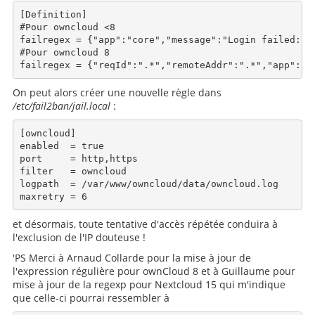
[Definition]

#Pour owncloud <8

failregex = {"app":"core","message":"Login failed:(.*
#Pour owncloud 8

On peut alors créer une nouvelle règle dans
/etc/fail2ban/jail.local
:
[owncloud]

enabled  = true

port     = http,https

filter   = owncloud

logpath  = /var/www/owncloud/data/owncloud.log

et désormais, toute tentative d'accès répétée conduira à
l'exclusion de l'IP douteuse !
'PS Merci à Arnaud Collarde pour la mise à jour de
l'expression régulière pour ownCloud 8 et à Guillaume pour
mise à jour de la regexp pour Nextcloud 15 qui m'indique
que celle-ci pourrai ressembler à