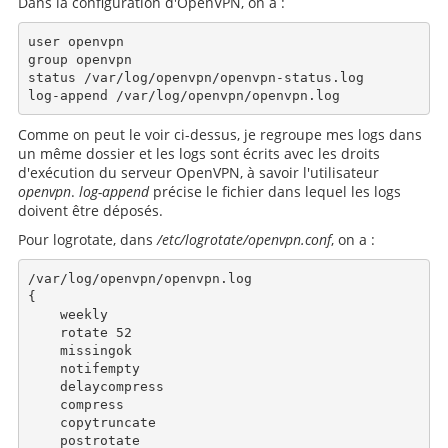
Dans la configuration d'OpenVPN, on a :
user openvpn

group openvpn

status /var/log/openvpn/openvpn-status.log

Comme on peut le voir ci-dessus, je regroupe mes logs dans
un même dossier et les logs sont écrits avec les droits
d'exécution du serveur OpenVPN, à savoir l'utilisateur
openvpn
.
log-append
précise le fichier dans lequel les logs
doivent être déposés.
Pour logrotate, dans
/etc/logrotate/openvpn.conf
, on a :
/var/log/openvpn/openvpn.log

{

    weekly

    rotate 52

    missingok

    notifempty

    delaycompress

    compress

    copytruncate

    postrotate
