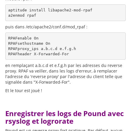
aptitude install libapache2-mod-rpaf

puis dans /etc/apache2/conf.d/mod_rpaf :
RPAFenable On

RPAFsethostname On

RPAFproxy_ips a.b.c.d e.f.g.h

en remplaçant a.b.c.d et e.f.g.h par les adresses du reverse
proxy. RPAF va veiller, dans les logs d'erreur, à remplacer
l'adresse du 'reverse proxy' par l'adresse du client telle que
signalée dans "X-Forwarded-For".
Et le tour est joué !
Enregistrer les logs de Pound avec
rsyslog et logrorate
Pound est un reverse proxy fort pratique. Par défaut, aucun