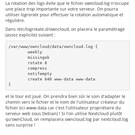
La rotation des logs évite que le fichier
owncloud.log
n'occupe
une place trop importante sur votre serveur. On pourra
utiliser
logrorate
pour effectuer la rotation automatique et
régulière.
Dans /etc/logrotate.d/owncloud, on placera le paramétrage
(assez explicite) suivant :
/var/www/owncloud/data/owncloud.log {

        weekly

        missingok

        rotate 8

        compress

        notifempty

        create 640 www-data www-data

et le tour est joué. On prendra bien sûr le soin d'adapter le
chemin vers le fichier et le nom de l'utilisateur créateur du
fichier (ici www-data car c'est l'utilisateur propriétaire du
serveur web sous Debian) ! Si l'on utilise Nextcloud plutôt
qu'ownCloud, on remplacera owncloud.log par nextcloud.log
sans surprise !