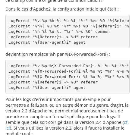
ce champ comme origine de la communication !
Dans le cas d'Apache2, la configuration intiale qui était :
LogFormat "%v:%p %h %l %u %t "%r" %>s %O "%{Referer}i
LogFormat "%h%l %u %t "%r" %>s %O "%{Referer}i" "%{Us
LogFormat "%h %l %u %t "%r" %>s %O" common

LogFormat "%{Referer}i -> %U" referer

devient (on remplace %h par %{X-Forwarded-For}i) :
LogFormat "%v:%p %{X-Forwarded-For}i %l %u %t "%r" %
LogFormat "%{X-Forwarded-For}i %l %u %t "%r" %>s %O "
LogFormat "%{X-Forwarded-For}i %l %u %t "%r" %>s %O" 
LogFormat "%{Referer}i -> %U" referer

Pour les logs d'erreur (importants par exemple pour
permettre à fail2ban, ou un autre démon du genre, d'agir), la
version 2.2 d'Apache ne permet malheureusement pas de
prendre en compte un format spécifique pour les logs. Il
semble que cela soit corrigé dans la version 2.4 d'Apache (
cf.
ici
). Si vous utilisez la version 2.2, alors il faudra installer le
module rpaf :