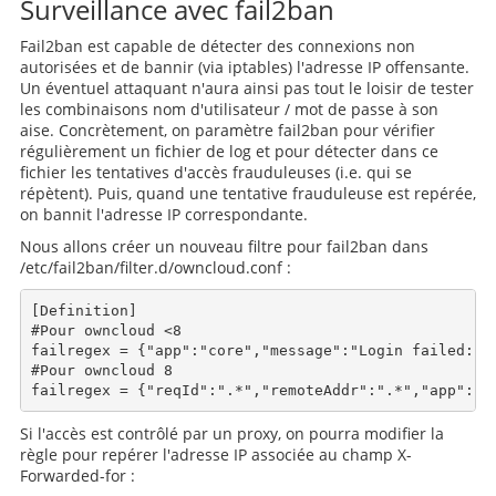
Surveillance avec fail2ban
Fail2ban est capable de détecter des connexions non
autorisées et de bannir (via iptables) l'adresse IP offensante.
Un éventuel attaquant n'aura ainsi pas tout le loisir de tester
les combinaisons nom d'utilisateur / mot de passe à son
aise. Concrètement, on paramètre fail2ban pour vérifier
régulièrement un fichier de log et pour détecter dans ce
fichier les tentatives d'accès frauduleuses (i.e. qui se
répètent). Puis, quand une tentative frauduleuse est repérée,
on bannit l'adresse IP correspondante.
Nous allons créer un nouveau filtre pour fail2ban dans
/etc/fail2ban/filter.d/owncloud.conf :
[Definition] 

#Pour owncloud <8

failregex = {"app":"core","message":"Login failed:(.*
#Pour owncloud 8

Si l'accès est contrôlé par un proxy, on pourra modifier la
règle pour repérer l'adresse IP associée au champ X-
Forwarded-for :