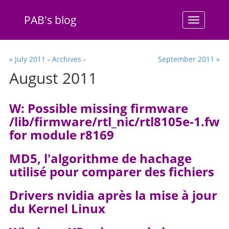
PAB's blog
Menu
« July 2011
-
Archives
-
September 2011 »
August 2011
W: Possible missing firmware
/lib/firmware/rtl_nic/rtl8105e-1.fw
for module r8169
MD5, l'algorithme de hachage
utilisé pour comparer des fichiers
Drivers nvidia après la mise à jour
du Kernel Linux